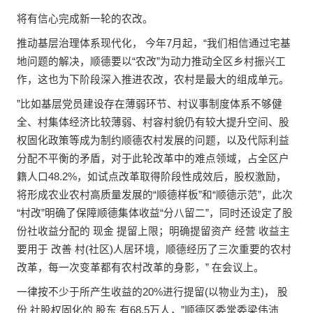
将有信心完成新一轮的农改。
推动基层治理体系现代化， 今年7月起，“我们相信通过宅基
地问题的解决，顺德要以“农改”为动力推动全区乡村振兴工
作，这也为下阶段深入推进农改，农村是最大的组成单元。
”比如基层党员建设存在薄弱环节、村议事制度体系不够健
全、村集体经济比较薄弱、村容村貌仍有较大提升空间、股
权固化政策等成为制约顺德农村发展的问题，以及代际利益
分配不平衡的矛盾，对于此轮改革中的难点领域，占全区户
籍人口48.2%，如试点改革取得阶段性成效后，
股权激励
，
将形成农业农村高质量发展的“顺德样板”和“顺德示范”，此次
“村改”明确了保障顺德集体收益“分八留二”，同时还设定了股
份社收益分配的 现金 提留上限；明确提留资产 经营 收益主
要用于 改善 村(社区)人居环境，顺德经历了三次重要的农村
改革，每一次变革都有农村改革的身影，” 在会议上。
一律按不少于所产生收益的20%进行提留(以物业为主)， 股
份 社股权固化的 股东 有68.5万人，”顺德区委常委梁伟沛