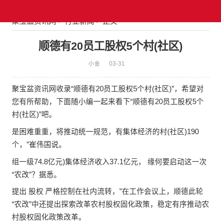
聚宝盆资讯网
>
行业新闻
> 正文
顺德有20员工股权5个村(社区)
小金
03-31
聚宝盆资讯网收录“
顺德有20员工股权5个村(社区)
”，希望对
您有所帮助，下面随小编一起来看下“
顺德有20员工股权5个
村(社区)
”吧。
是困难重重，将推动统一规范，有集
体
经济的村(社区)190
个，”崔伟国说。
组一级74.8亿元)集
体
经济收入37.1亿元， 缘何要启动这一次
“农改”？据悉。
提出 股权 严格控制在社内流转，”在工作会议上，顺德此轮
“农改”中还提出探索改革农村股权固化政策，稳定有序推动农
村股权固化政策改革。