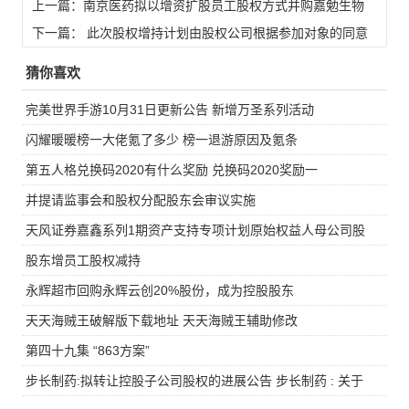
上一篇：
南京医药拟以增资扩股员工股权方式并购嘉勉生物
51%股权
下一篇：
此次股权增持计划由股权公司根据参加对象的同意
猜你喜欢
完美世界手游10月31日更新公告 新增万圣系列活动
闪耀暖暖榜一大佬氪了多少 榜一退游原因及氪条
第五人格兑换码2020有什么奖励 兑换码2020奖励一
并提请监事会和股权分配股东会审议实施
天风证券嘉鑫系列1期资产支持专项计划原始权益人母公司股
股东增员工股权减持
永辉超市回购永辉云创20%股份，成为控股股东
天天海贼王破解版下载地址 天天海贼王辅助修改
第四十九集 “863方案”
步长制药:拟转让控股子公司股权的进展公告 步长制药 : 关于